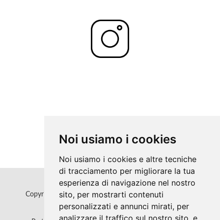
Noi usiamo i cookies
Noi usiamo i cookies e altre tecniche
di tracciamento per migliorare la tua
esperienza di navigazione nel nostro
sito, per mostrarti contenuti
Copyrights © 2026 Polo Mediterraneo - eCampus Tutti i
personalizzati e annunci mirati, per
diritti riservati.
analizzare il traffico sul nostro sito, e